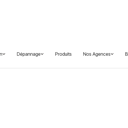
en
Dépannage
Produits
Nos Agences
B
Chauffe-eau 
Duralis ACI 
Thermor
Description
Le chauffe-eau électrique Duralis Connec
contrôle à distance. Une solution intell
toujours disponible, installée par les e
tranquillité d'esprit.