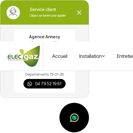
Service client
Cliquez sur numéro pour appeler
Agence Annecy
Département 74
04 50 60 40 42
Accueil
Installation
Entreti
Agence Aix le Bains
Départements 73-01-38
04 79 52 19 81