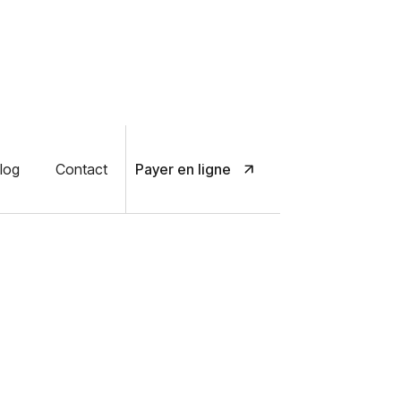
log
Contact
Payer en ligne
électrique Thermor
Connect
t de Thermor allie durabilité maximale et
igente et fiable pour une eau chaude
xperts d'Elec'Gaz Maintenance pour votre