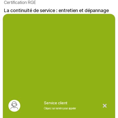
Certification RGE
La continuité de service : entretien et dépannage
de votre climatisation
Pour assurer la longévité et les performances de votre
système, Elec'Gaz Maintenance vous propose des
contrats d'entretien adaptés pour votre climatisation
. En
cas de panne, notre service de
dépannage rapide
intervient efficacement.
Elec'Gaz Maintenance collabore avec des
fabricants reconnus pour vous garantir
des équipements fiables, performants et
durables :
Ariston
Atlantic
Bosch
Service client
Chappée
Cliquez sur numéro pour appeler
Daikin