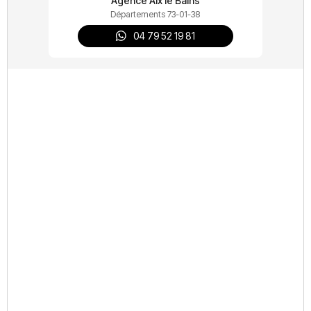
Agence Aix le Bains
Départements 73-01-38
04 79 52 19 81
Installateur pompe à chaleur
Installateur chaudière gaz
Elec'Gaz Maintenance installe votre
système de climatisation
Recevez une estimation gratuite et
personnalisée pour votre projet