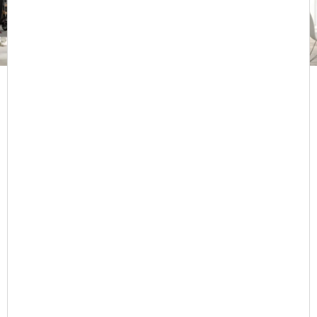
Bien plus qu'un service, votre partenaire confort.
S'inscrire à la newsletter
Nos Agences
Prestations
Annecy
Installation
Aix les Bains
Entretien
Offres d'emploi
Dépannage
Produits