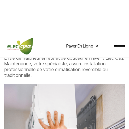
Installateur climatisation
Payer En Ligne
Envie de fraîcheur en été et de douceur en hiver ? Elec'Gaz
Maintenance, votre spécialiste, assure installation
professionnelle de votre climatisation réversible ou
traditionnelle.