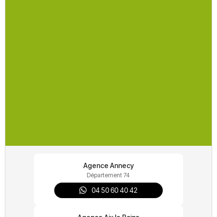
De Dietrich
Gree
Hitachi
Mitsubishi
Thermor
Nos autres services d'installation
Installateur adoucisseur d'eau
Agence Annecy
Installateur chauffe-eau
Département 74
04 50 60 40 42
Installateur chaudière électrique