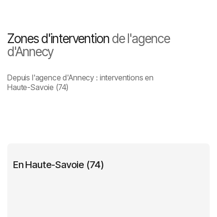
Zones d'intervention
de l'agence
d'Annecy
Depuis l'agence d'Annecy : interventions en
Haute-Savoie (74)
En Haute-Savoie (74)
Bassin Annécien
Aravis et Vallée de Thônes
Rives du Lac d'Annecy
Pays Rochois
Albanais et Pays de Fillière