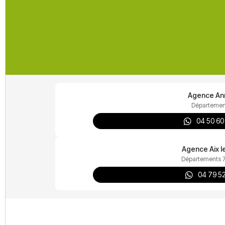
Agence An
Départemen
04 50 60
Agence Aix l
Départements 7
04 79 52